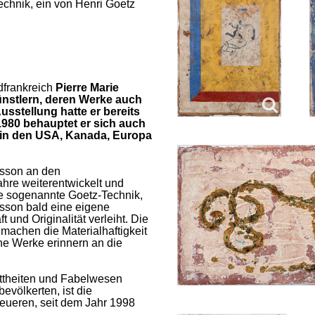
echnik, ein von Henri Goetz
üdfrankreich
Pierre Marie
nstlern, deren Werke auch
usstellung hatte er bereits
1980 behauptet er sich auch
g in den USA, Kanada, Europa
isson an den
ahre weiterentwickelt und
e sogenannte Goetz-Technik,
sson bald eine eigene
 und Originalität verleiht. Die
 machen die Materialhaftigkeit
ine Werke erinnern an die
ttheiten und Fabelwesen
bevölkerten, ist die
ueren, seit dem Jahr 1998