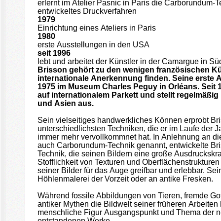
erlernt im Atelier Pasnic in Paris die Carborundum-T
entwickeltes Druckverfahren
1979
Einrichtung eines Ateliers in Paris
1980
erste Ausstellungen in den USA
seit 1996
lebt und arbeitet der Künstler in der Camargue in S
Brisson gehört zu den wenigen französischen Kü
internationale Anerkennung finden. Seine erste A
1975 im Museum Charles Peguy in Orléans. Seit 
auf internationalem Parkett und stellt regelmäßi
und Asien aus.
Sein vielseitiges handwerkliches Können erprobt Br
unterschiedlichsten Techniken, die er im Laufe der J
immer mehr vervollkommnet hat. In Anlehnung an di
auch Carborundum-Technik genannt, entwickelte Bri
Technik, die seinen Bildern eine große Ausdruckskraft
Stofflichkeit von Texturen und Oberflächenstrukturen
seiner Bilder für das Auge greifbar und erlebbar. Se
Höhlenmalerei der Vorzeit oder an antike Fresken.
Während fossile Abbildungen von Tieren, fremde Go
antiker Mythen die Bildwelt seiner früheren Arbeiten 
menschliche Figur Ausgangspunkt und Thema der ne
entstandenen Werke.