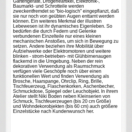
Gartengeräte, Drogerieartikel, Elektronik-,
Baumarkt- und Schrotteile werden
zweckentfremdet so “bio-logisch” eingepflanzt, daß
sie nur noch von geübten Augen enttarnt werden
können. Ein weiteres Merkmal der illustren
Lebewesen ist ihr dynamisches Eigenleben. So
bedürfen die durch Federn und Gelenke
verbundenen Einzelteile nur eines kleinen
mechanischen Anstoßes, um sich in Bewegung zu
setzen. Andere beziehen ihre Mobilität über
Aufziehwerke oder Elektromotoren und weitere
blinken - strom-betrieben- mit Glühbirnenaugen
flackernd in die Umgebung. Neben der rein
dekorativen Verwendung als Raumschmuck
verfügen viele Geschöpfe noch über einen
funktionellen Wert und finden Verwendung als
Brosche, Haarspange, Ohrclip, Ring, Brille,
Tischfeuerzeug, Flaschenkorken, Aschenbecher,
Schmuckdose, Spiegel oder Leuchobjekt. In ihrem
Atelier stellt Niki Boden neben Kleinserien von
Schmuck, Tischfeuerzeugen (bis 20 cm Größe)
und Wohndekorobjekten (bis 60 cm) auch größere
Einzelstücke nach Kundenwunsch her.