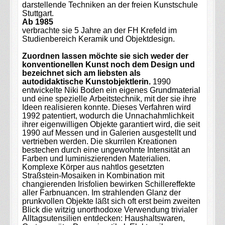
darstellende Techniken an der freien Kunstschule
Stuttgart.
Ab 1985
verbrachte sie 5 Jahre an der FH Krefeld im
Studienbereich Keramik und Objektdesign.
Zuordnen lassen möchte sie sich weder der
konventionellen Kunst noch dem Design und
bezeichnet sich am liebsten als
autodidaktische Kunstobjektlerin.
1990
entwickelte Niki Boden ein eigenes Grundmaterial
und eine spezielle Arbeitstechnik, mit der sie ihre
Ideen realisieren konnte. Dieses Verfahren wird
1992 patentiert, wodurch die Unnachahmlichkeit
ihrer eigenwilligen Objekte garantiert wird, die seit
1990 auf Messen und in Galerien ausgestellt und
vertrieben werden. Die skurrilen Kreationen
bestechen durch eine ungewohnte Intensität an
Farben und luminiszierenden Materialien.
Komplexe Körper aus nahtlos gesetzten
Straßstein-Mosaiken in Kombination mit
changierenden Irisfolien bewirken Schillereffekte
aller Farbnuancen. Im strahlenden Glanz der
prunkvollen Objekte läßt sich oft erst beim zweiten
Blick die witzig unorthodoxe Verwendung trivialer
Alltagsutensilien entdecken: Haushaltswaren,