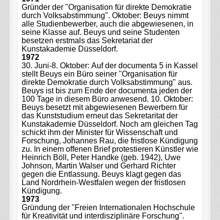
Gründer der "Organisation für direkte Demokratie
durch Volksabstimmung". Oktober: Beuys nimmt
alle Studienbewerber, auch die abgewiesenen, in
seine Klasse auf. Beuys und seine Studenten
besetzen erstmals das Sekretariat der
Kunstakademie Düsseldorf.
1972
30. Juni-8. Oktober: Auf der documenta 5 in Kassel
stellt Beuys ein Büro seiner "Organisation für
direkte Demokratie durch Volksabstimmung" aus.
Beuys ist bis zum Ende der documenta jeden der
100 Tage in diesem Büro anwesend. 10. Oktober:
Beuys besetzt mit abgewiesenen Bewerbern für
das Kunststudium erneut das Sekretaritat der
Kunstakademie Düsseldorf. Noch am gleichen Tag
schickt ihm der Minister für Wissenschaft und
Forschung, Johannes Rau, die fristlose Kündigung
zu. In einem offenen Brief protestieren Künstler wie
Heinrich Böll, Peter Handke (geb. 1942), Uwe
Johnson, Martin Walser und Gerhard Richter
gegen die Entlassung. Beuys klagt gegen das
Land Nordrhein-Westfalen wegen der fristlosen
Kündigung.
1973
Gründung der "Freien Internationalen Hochschule
für Kreativität und interdisziplinäre Forschung".