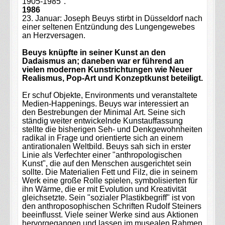
1905-1985".
1986
23. Januar: Joseph Beuys stirbt in Düsseldorf nach
einer seltenen Entzündung des Lungengewebes
an Herzversagen.
Beuys knüpfte in seiner Kunst an den
Dadaismus an; daneben war er führend an
vielen modernen Kunstrichtungen wie Neuer
Realismus, Pop-Art und Konzeptkunst beteiligt.
Er schuf Objekte, Environments und veranstaltete
Medien-Happenings. Beuys war interessiert an
den Bestrebungen der Minimal Art. Seine sich
ständig weiter entwickelnde Kunstauffassung
stellte die bisherigen Seh- und Denkgewohnheiten
radikal in Frage und orientierte sich an einem
antirationalen Weltbild. Beuys sah sich in erster
Linie als Verfechter einer "anthropologischen
Kunst", die auf den Menschen ausgerichtet sein
sollte. Die Materialien Fett und Filz, die in seinem
Werk eine große Rolle spielen, symbolisierten für
ihn Wärme, die er mit Evolution und Kreativität
gleichsetzte. Sein "sozialer Plastikbegriff" ist von
den anthroposophischen Schriften Rudolf Steiners
beeinflusst. Viele seiner Werke sind aus Aktionen
hervorgegangen und lassen im musealen Rahmen