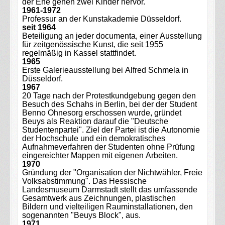
der Ehe gehen zwei Kinder hervor.
1961-1972
Professur an der Kunstakademie Düsseldorf.
seit 1964
Beteiligung an jeder documenta, einer Ausstellung
für zeitgenössische Kunst, die seit 1955
regelmäßig in Kassel stattfindet.
1965
Erste Galerieausstellung bei Alfred Schmela in
Düsseldorf.
1967
20 Tage nach der Protestkundgebung gegen den
Besuch des Schahs in Berlin, bei der der Student
Benno Ohnesorg erschossen wurde, gründet
Beuys als Reaktion darauf die "Deutsche
Studentenpartei". Ziel der Partei ist die Autonomie
der Hochschule und ein demokratisches
Aufnahmeverfahren der Studenten ohne Prüfung
eingereichter Mappen mit eigenen Arbeiten.
1970
Gründung der "Organisation der Nichtwähler, Freie
Volksabstimmung". Das Hessische
Landesmuseum Darmstadt stellt das umfassende
Gesamtwerk aus Zeichnungen, plastischen
Bildern und vielteiligen Rauminstallationen, den
sogenannten "Beuys Block", aus.
1971