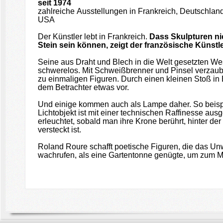
seit 1974
zahlreiche Ausstellungen in Frankreich, Deutschland
USA
Der Künstler lebt in Frankreich.
Dass Skulpturen ni
Stein sein können, zeigt der französische Künstl
Seine aus Draht und Blech in die Welt gesetzten W
schwerelos. Mit Schweißbrenner und Pinsel verzaube
zu einmaligen Figuren. Durch einen kleinen Stoß in
dem Betrachter etwas vor.
Und einige kommen auch als Lampe daher. So beisp
Lichtobjekt ist mit einer technischen Raffinesse ausge
erleuchtet, sobald man ihre Krone berührt, hinter de
versteckt ist.
Roland Roure schafft poetische Figuren, die das Unw
wachrufen, als eine Gartentonne genügte, um zum M